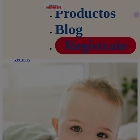
Productos
Cuidado
Blog
hipoalergénico
Regístrate
para tu bebé
Ver más