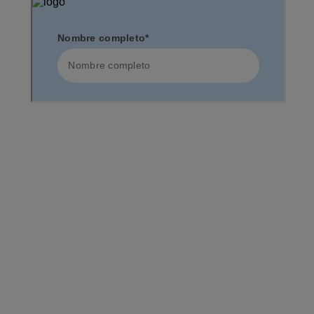
colgatepalmolive.com.gt
Políticas de privacidad
Gestionar mis derechos de datos
Administrar cookies
2026 MENNEN. Todos los derechos reservados. Usted está
viendo la página de CENTRO AMÉRICA.