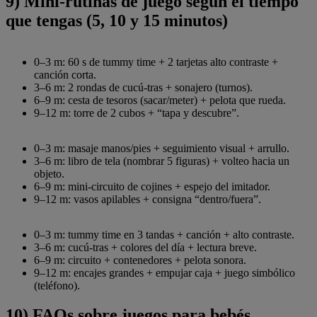
9) Mini-rutinas de juego según el tiempo
que tengas (5, 10 y 15 minutos)
0–3 m: 60 s de tummy time + 2 tarjetas alto contraste +
canción corta.
3–6 m: 2 rondas de cucú-tras + sonajero (turnos).
6–9 m: cesta de tesoros (sacar/meter) + pelota que rueda.
9–12 m: torre de 2 cubos + “tapa y descubre”.
0–3 m: masaje manos/pies + seguimiento visual + arrullo.
3–6 m: libro de tela (nombrar 5 figuras) + volteo hacia un
objeto.
6–9 m: mini-circuito de cojines + espejo del imitador.
9–12 m: vasos apilables + consigna “dentro/fuera”.
0–3 m: tummy time en 3 tandas + canción + alto contraste.
3–6 m: cucú-tras + colores del día + lectura breve.
6–9 m: circuito + contenedores + pelota sonora.
9–12 m: encajes grandes + empujar caja + juego simbólico
(teléfono).
10) FAQs sobre juegos para bebés