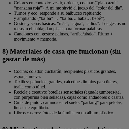
Colores en contexto: vestir, ordenar, cocinar (“plato azul”,
“manzana roja”). A mí me sirvió el juego del “color del día”.
Turnos y eco: responde a su balbuceo repitiendo
y ampliando (“ba-ba” → “ba-ba… baba… bebé”).
Gestos y señas básicas: “más”, “agua”, “adiós”. Los gestos no
retrasan el habla; dan pistas para formar palabras.
Canciones con gestos: palmas, “arriba/abajo”. Ritmo +
movimiento = memoria.
8) Materiales de casa que funcionan (sin
gastar de más)
Cocina: colador, cucharón, recipientes plásticos grandes,
esponja nueva.
Textiles: pañuelos grandes, calcetines limpios para títeres,
toalla como túnel.
Reciclaje creativo: botellas sensoriales (agua/legumbres/gel
con purpurina bien selladas), cajas como andadores o casitas.
Cinta de pintor: caminos en el suelo, “parking” para pelotas,
líneas de equilibrio.
Libros caseros: fotos de la familia en un álbum plástico.