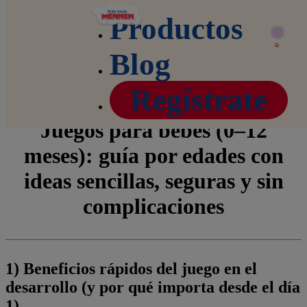
Productos
Blog
Home
Blog
Los mejores juegos y juguetes para el desarrollo de tu bebé
Regístrate
Juegos para bebés (0–12
meses): guía por edades con
ideas sencillas, seguras y sin
complicaciones
1) Beneficios rápidos del juego en el
desarrollo (y por qué importa desde el día
1)