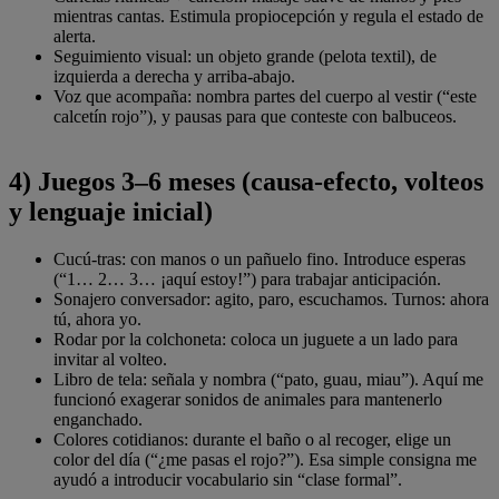
mientras cantas. Estimula propiocepción y regula el estado de
alerta.
Seguimiento visual: un objeto grande (pelota textil), de
izquierda a derecha y arriba-abajo.
Voz que acompaña: nombra partes del cuerpo al vestir (“este
calcetín rojo”), y pausas para que conteste con balbuceos.
4) Juegos 3–6 meses (causa-efecto, volteos
y lenguaje inicial)
Cucú-tras: con manos o un pañuelo fino. Introduce esperas
(“1… 2… 3… ¡aquí estoy!”) para trabajar anticipación.
Sonajero conversador: agito, paro, escuchamos. Turnos: ahora
tú, ahora yo.
Rodar por la colchoneta: coloca un juguete a un lado para
invitar al volteo.
Libro de tela: señala y nombra (“pato, guau, miau”). Aquí me
funcionó exagerar sonidos de animales para mantenerlo
enganchado.
Colores cotidianos: durante el baño o al recoger, elige un
color del día (“¿me pasas el rojo?”). Esa simple consigna me
ayudó a introducir vocabulario sin “clase formal”.