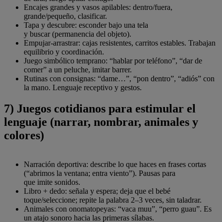
Encajes grandes y vasos apilables: dentro/fuera,
grande/pequeño, clasificar.
Tapa y descubre: esconder bajo una tela
y buscar (permanencia del objeto).
Empujar-arrastrar: cajas resistentes, carritos estables. Trabajan
equilibrio y coordinación.
Juego simbólico temprano: “hablar por teléfono”, “dar de
comer” a un peluche, imitar barrer.
Rutinas con consignas: “dame…”, “pon dentro”, “adiós” con
la mano. Lenguaje receptivo y gestos.
7) Juegos cotidianos para estimular el
lenguaje (narrar, nombrar, animales y
colores)
Narración deportiva: describe lo que haces en frases cortas
(“abrimos la ventana; entra viento”). Pausas para
que imite sonidos.
Libro + dedo: señala y espera; deja que el bebé
toque/seleccione; repite la palabra 2–3 veces, sin taladrar.
Animales con onomatopeyas: “vaca muu”, “perro guau”. Es
un atajo sonoro hacia las primeras sílabas.