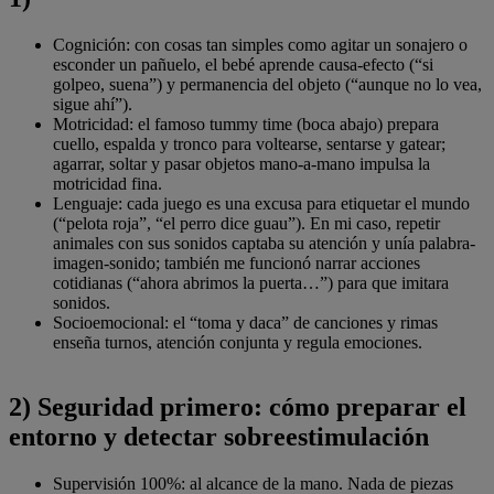
Cognición: con cosas tan simples como agitar un sonajero o
esconder un pañuelo, el bebé aprende causa-efecto (“si
golpeo, suena”) y permanencia del objeto (“aunque no lo vea,
sigue ahí”).
Motricidad: el famoso tummy time (boca abajo) prepara
cuello, espalda y tronco para voltearse, sentarse y gatear;
agarrar, soltar y pasar objetos mano-a-mano impulsa la
motricidad fina.
Lenguaje: cada juego es una excusa para etiquetar el mundo
(“pelota roja”, “el perro dice guau”). En mi caso, repetir
animales con sus sonidos captaba su atención y unía palabra-
imagen-sonido; también me funcionó narrar acciones
cotidianas (“ahora abrimos la puerta…”) para que imitara
sonidos.
Socioemocional: el “toma y daca” de canciones y rimas
enseña turnos, atención conjunta y regula emociones.
2) Seguridad primero: cómo preparar el
entorno y detectar sobreestimulación
Supervisión 100%: al alcance de la mano. Nada de piezas