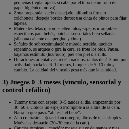
pequeñas (regla rápida: si cabe por el tubo de un rollo de
papel higiénico, no va).
Zona preparada: suelo despejado, alfombra firme o
colchoneta; despeja bordes duros; usa cinta de pintor para fijar
tapetes.
Materiales: telas que no suelten hilos, espejos irrompibles
específicos para bebés, botellas sensoriales bien selladas
(silicona caliente o superglue y cinta).
Señales de sobreestimulación: mirada perdida, quejido
repentino, se arquea o gira la cara, se frota los ojos. Pausa,
bajamos estímulo (luz/ruido), piel con piel o arrullo.
Duraciones orientativas: recién nacidos, ratitos de 2–3 min por
actividad; hacia los 6–12 meses, bloques de 5–10 min y
cambio. La calidad del vínculo pesa más que la cantidad.
3) Juegos 0–3 meses (vínculo, sensorial y
control cefálico)
Tummy time con espejo: 3–5 tandas al día, empezando por
30–60 s. Coloca un espejo irrompible a la altura de la cara.
Narra lo que pasa: “ahí está el bebé”.
Alto contraste: tarjetas blanco-negro, libros de telas simples.
Muévelas despacio (20–30 cm de la cara).
Caricias rítmicas + canción: masaje suave de manos y pies