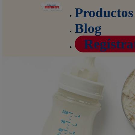
Productos
Home
Blog
Fórmula para bebé: preparación segura, conservación y mitos
Blog
comunes
Regístra