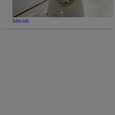
Saber más
colgatepalmolive.com.gt
Políticas de privacidad
Gestionar mis derechos de datos
Administrar cookies
2026 MENNEN. Todos los derechos reservados. Usted está
viendo la página de CENTRO AMÉRICA.