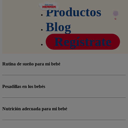
Productos
Home
Blog
Pediatra en casa
Blog
Pediatra en Casa: Cápsulas
Regístrate
Rutina de sueño para mi bebé
Pesadillas en los bebés
Nutrición adecuada para mi bebé